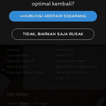
optimal kembali?
HUBUNGI AREPAIR SEKARANG
TIDAK, BIARKAN SAJA RUSAK
Quick Links
Quick Links
Lokasi Kami
Service iPhone
Garansi
Service iPad
Tentang Kami
Service Mac
Kebijakan Refund
Service Apple Watch
Privacy Policy
Service Baterai Apple Watch
Lowongan Kerja Teknisi
Home Service iPhone
Blog
Our Stores
Jakarta Selatan - Kuningan