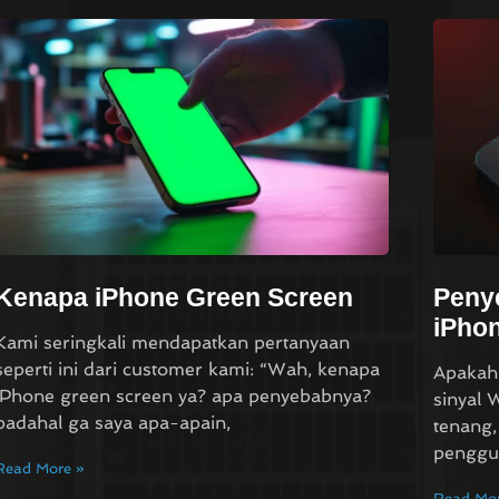
Kenapa iPhone Green Screen
Penye
iPho
Kami seringkali mendapatkan pertanyaan
seperti ini dari customer kami: “Wah, kenapa
Apakah
iPhone green screen ya? apa penyebabnya?
sinyal 
padahal ga saya apa-apain,
tenang,
penggu
Read More »
Read Mor