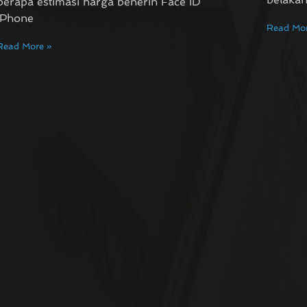
berapa estimasi harga benerin Face ID
iPhone
Read Mor
Read More »