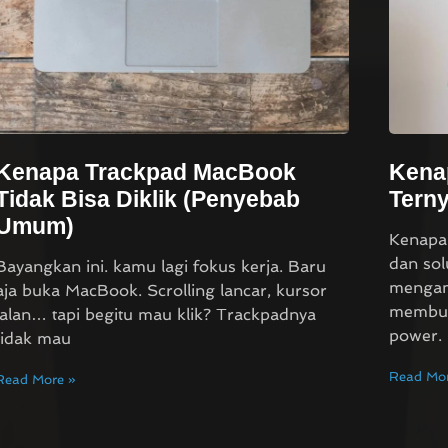
Kenapa Trackpad MacBook
Kena
Tidak Bisa Diklik (Penyebab
Terny
Umum)
Kenapa 
dan sol
Bayangkan ini. kamu lagi fokus kerja. Baru
mengam
aja buka MacBook. Scrolling lancar, kursor
membuk
jalan… tapi begitu mau klik? Trackpadnya
power.
tidak mau
Read Mor
Read More »