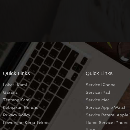
Quick Links
Quick Links
Lokasi Kami
Service iPhone
Garansi
Service iPad
Tentang Kami
Service Mac
Kebijakan Refund
Service Apple Watch
Privacy Policy
Service Baterai Apple
Lowongan Kerja Teknisi
Home Service iPhone
Blog