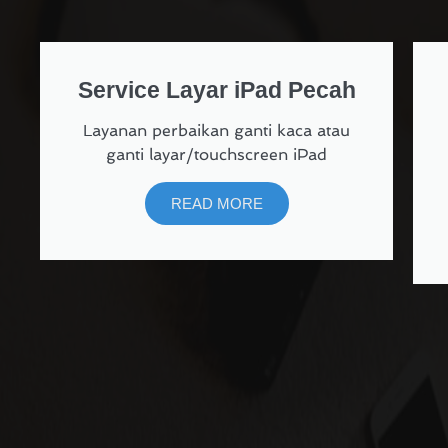
Service Layar iPad Pecah
Layanan perbaikan ganti kaca atau
ganti layar/touchscreen iPad
READ MORE