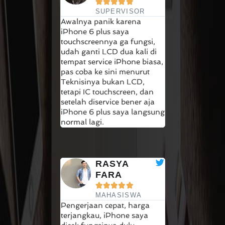





SUPERVISOR
Awalnya panik karena
iPhone 6 plus saya
touchscreennya ga fungsi,
udah ganti LCD dua kali di
tempat service iPhone biasa,
pas coba ke sini menurut
Teknisinya bukan LCD,
tetapi IC touchscreen, dan
setelah diservice bener aja
iPhone 6 plus saya langsung
normal lagi.
RASYA
FARA





MAHASISWA
Pengerjaan cepat, harga
terjangkau, iPhone saya