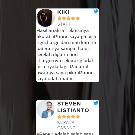
KIKI





STAFF
Hasil analisa Teknisinya
akurat, iPhone saya ga bisa
ngecharge dan mati karena
baterainya sampai habis.
setelah diganti port
chargernya sekarang udah
bisa nyala lagi. Padahal
awalnya saya pikir iPhone
saya udah matot.
STEVEN
LISTIANTO





KEPALA
CABANG
aRepair adalah salah satu