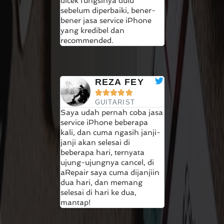
dicek fungsinya dulu
sebelum diperbaiki, bener-
bener jasa service iPhone
yang kredibel dan
recommended.
REZA FEY





GUITARIST
Saya udah pernah coba jasa
service iPhone beberapa
kali, dan cuma ngasih janji-
janji akan selesai di
beberapa hari, ternyata
ujung-ujungnya cancel, di
aRepair saya cuma dijanjiin
dua hari, dan memang
selesai di hari ke dua,
mantap!