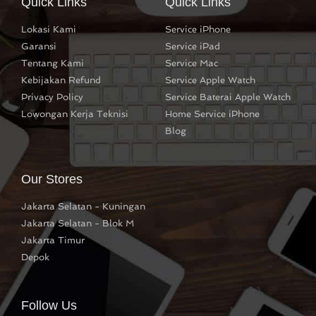
Quick Links
Quick Links
Lokasi Kami
Service iPhone
Garansi
Service iPad
Tentang Kami
Service Mac
Kebijakan Refund
Service Apple Watch
Privacy Policy
Service Baterai Apple Watch
Lowongan Kerja Teknisi
Home Service iPhone
Blog
Our Stores
Jakarta Selatan - Kuningan
Jakarta Selatan - Blok M
Jakarta Timur
Depok
Follow Us