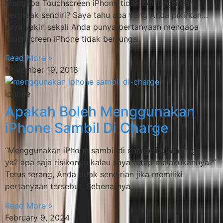
Mengapa Touchscreen iPhone tidak berfungsi dan
bergerak sendiri? Saya tahu apa yang Anda pikirkan…
saya yakin sekali Anda punya pertanyaan mengapa
touchscreen iPhone tidak berfungsi
Read More »
November 19, 2018
iphone
Apakah Boleh Menggunakan
iPhone Sambil Di Charge
“Menggunakan iPhone sambil di charge itu aman ga
ya? apa saja risikonya kalau saya tetap melakukannya?”
Terus terang, Anda tidak sendirian jika memiliki
pertanyaan tersebut. Sebenarnya,
Read More »
February 9, 2024