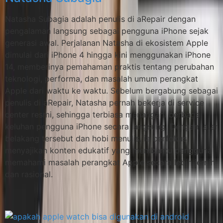
Natasha Subagia adalah penulis di aRepair dengan
pengalaman langsung sebagai pengguna iPhone sejak
generasi awal. Perjalanan Natasha di ekosistem Apple
dimulai dari iPhone 4 hingga kini menggunakan iPhone
14, memberinya pemahaman praktis tentang perubahan
teknologi, performa, dan masalah umum perangkat
Apple dari waktu ke waktu. Sebelum bergabung sebagai
penulis di aRepair, Natasha pernah bekerja di service
center resmi, sehingga terbiasa menangani berbagai
keluhan pengguna iPhone secara langsung. Dengan latar
belakang tersebut dan hobi menulis, ia berfokus
menyajikan konten edukatif yang membantu pengguna
memahami masalah perangkat Apple secara lebih jernih
dan rasional.