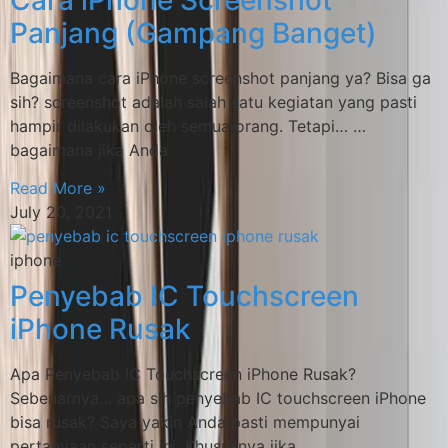
Panjang (Gampang Banget)
Bagaimana cara iPhone screenshot panjang ya? Bisa ga
sih? screenshot adalah salah satu kegiatan yang pasti
hampir dilakukan oleh semua orang. Tetapi… …
bagaimana jika Anda
Read More »
July 20, 2021
iphone
Penyebab IC Touchscreen
iPhone Rusak
Apa Penyebab IC Touchscreen iPhone Rusak?
Sebenarnya… apa sih penyebab IC touchscreen iPhone
bisa rusak? Saya yakin Anda pasti mempunyai
pertanyaan seperti ini. Khususnya jika