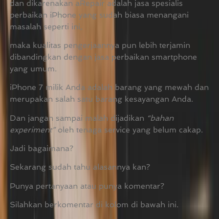
dan dikarenakan aRepair adalah jasa spesialis
perbaikan iPhone yang sudah biasa menangani
masalah seperti ini,
maka kualitas pengerjaannya pun lebih terjamin
dibandingkan dengan jasa perbaikan smartphone
yang umum.
iPhone 7 milik Anda adalah barang yang mewah dan
merupakan salah satu barang kesayangan Anda.
Dan jangan sampai malah dijadikan
“bahan
experiment”
oleh tenaga service yang belum cakap.
Jadi bagaimana?
Sekarang sudah tahu alasannya kan?
Punya pertanyaan atau punya komentar?
Silahkan berkomentar di kolom di bawah ini.