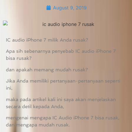
August 9, 2019
IC audio iPhone 7 milik Anda rusak?
Apa sih sebenarnya penyebab IC audio iPhone 7
bisa rusak?
dan apakah memang mudah rusak?
Jika Anda memiliki pertanyaan-pertanyaan seperti
ini,
maka pada artikel kali ini saya akan menjelaskan
secara detil kepada Anda,
mengenai mengapa IC Audio iPhone 7 bisa rusak,
dan mengapa mudah rusak.