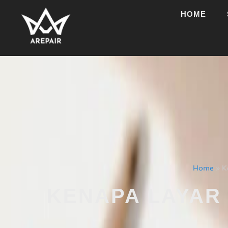
HOME
Home
»
K
KENAPA LAYAR 