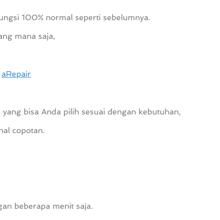
fungsi 100% normal seperti sebelumnya.
yang mana saja,
i
aRepair
yang bisa Anda pilih sesuai dengan kebutuhan,
nal copotan.
gan beberapa menit saja.