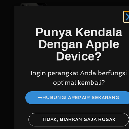
IPHONE 12
Rp
PRO
425.000
Harga ganti speaker atas
Punya Kendala
iPhone 12 pro
Dengan Apple
Device?
Ingin perangkat Anda berfungsi
optimal kembali?
IPHONE 12
Rp
PRO MAX
475.000
HUBUNGI AREPAIR SEKARANG
Harga ganti speaker atas
iPhone 12 pro max
TIDAK, BIARKAN SAJA RUSAK