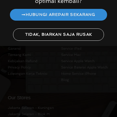
optimal kembali?
HUBUNGI AREPAIR SEKARANG
Quick Links
Quick Links
TIDAK, BIARKAN SAJA RUSAK
Lokasi Kami
Service iPhone
Garansi
Service iPad
Tentang Kami
Service Mac
Kebijakan Refund
Service Apple Watch
Privacy Policy
Service Baterai Apple Watch
Lowongan Kerja Teknisi
Home Service iPhone
Blog
Our Stores
Jakarta Selatan - Kuningan
Jakarta Selatan - Blok M