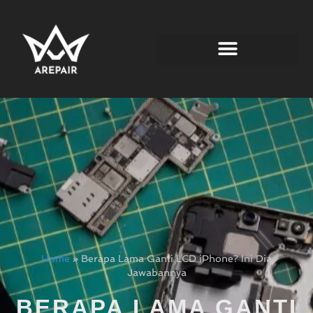
Home
»
Berapa Lama Ganti LCD iPhone? Ini Dia
Jawabannya
BERAPA LAMA GANTI