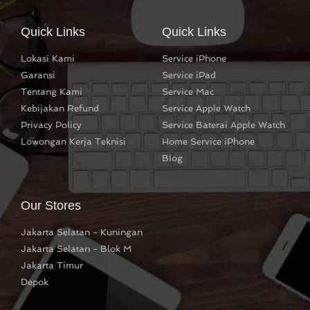
Quick Links
Quick Links
Lokasi Kami
Service iPhone
Garansi
Service iPad
Tentang Kami
Service Mac
Kebijakan Refund
Service Apple Watch
Privacy Policy
Service Baterai Apple Watch
Lowongan Kerja Teknisi
Home Service iPhone
Blog
Our Stores
Jakarta Selatan - Kuningan
Jakarta Selatan - Blok M
Jakarta Timur
Depok