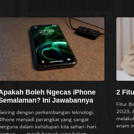
Apakah Boleh Ngecas iPhone
2 Fit
Semalaman? Ini Jawabannya
FItur B
2023, A
Seiring dengan perkembangan teknologi,
melakuk
iPhone menjadi perangkat yang sangat
enam m
berguna dalam kehidupan kita sehari-hari.
Namun… …masih banyak yang belum