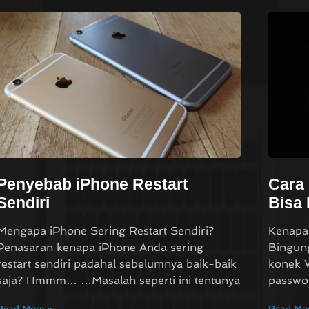
Penyebab iPhone Restart
Cara 
Sendiri
Bisa
Mengapa iPhone Sering Restart Sendiri?
Kenapa
Penasaran kenapa iPhone Anda sering
Bingung
restart sendiri padahal sebelumnya baik-baik
konek W
saja? Hmmm… …Masalah seperti ini tentunya
passwo
Read More »
Read Mor