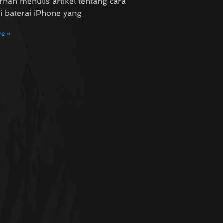
rnah menulis artikel tentang cara
si baterai iPhone yang
e »