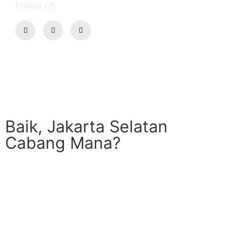
Follow Us
© aRepair iPhone iPad Repair Service - Pusat Service iPhone di
Jakarta Selatan - All Rights Reserved
Service Center iPhone Jakarta (unauthorized)
Baik, Jakarta Selatan
Cabang Mana?
ITC Kuningan
Cabang Blok M