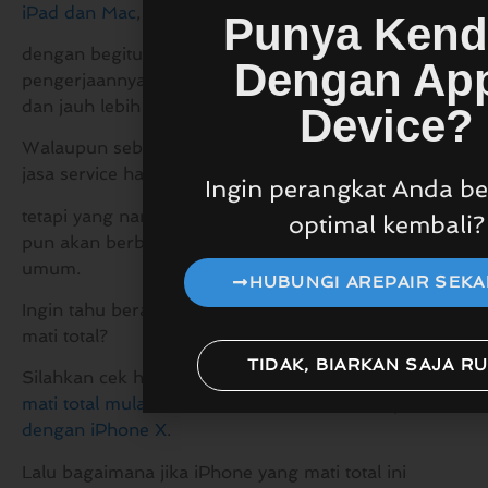
iPad dan Mac
,
Punya Kend
dengan begitu hasil analisa kerusakan dan juga hasil
Dengan Ap
pengerjaannya pun dijamin jauh lebih rapih, teliti
dan jauh lebih baik.
Device?
Walaupun sebenarnya Anda bisa saja menggunakan
jasa service handphone pada umumnya,
Ingin perangkat Anda be
tetapi yang namanya jasa spesialis pasti kualitasnya
optimal kembali?
pun akan berbeda dengan jasa perbaikan yang
umum.
HUBUNGI AREPAIR SEK
Ingin tahu berapa estimasi harga perbaikan iPhone
mati total?
TIDAK, BIARKAN SAJA R
Silahkan cek halaman estimasi
harga service iPhone
mati total mulai dari iPhone 4, 5, 6, 7, 8 sampai
dengan iPhone X
.
Lalu bagaimana jika iPhone yang mati total ini